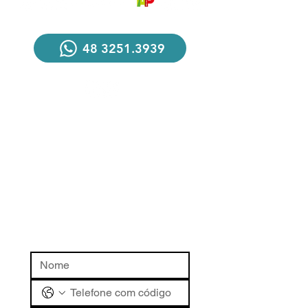
48 3251.3939
R. Dom Jaime Câmara, 106
Centro, Florianópolis - SC
CEP 88015-120
>> Saiba como chegar
acoriana@acoriana.com.br
Fale conosco