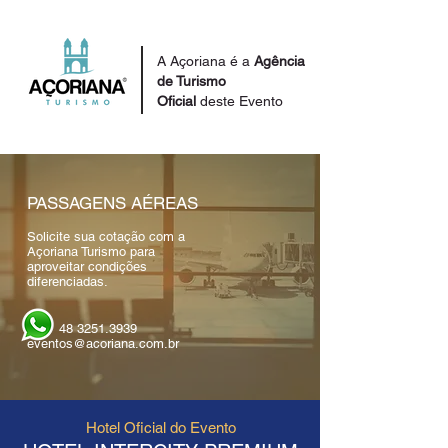
A Açoriana é a
Agência
de Turismo
Oficial
deste Evento
PASSAGENS AÉREAS
Solicite sua cotação com a
Açoriana Turismo para
aproveitar condições
diferenciadas.
48 3251.3939
eventos@acoriana.com.br
Hotel Oficial do Evento