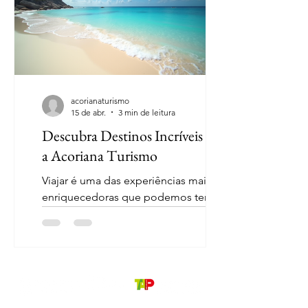
como você pode planejar sua próxima
aventura turística de forma eficaz e
divertida. Definindo o Destino Escolha
do Local O primeiro passo para
planejar sua viagem é escolher o
destino. Considere os seg
acorianaturismo
15 de abr.
3 min de leitura
Descubra Destinos Incríveis com
a Acoriana Turismo
Viajar é uma das experiências mais
enriquecedoras que podemos ter.
Cada destino oferece uma nova
cultura, novas paisagens e a
oportunidade de criar memórias
inesquecíveis. Neste post, vamos
explorar alguns dos destinos mais
incríveis que você pode descobrir com