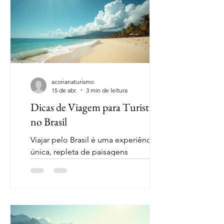
acorianaturismo
15 de abr.
3 min de leitura
Dicas de Viagem para Turistas
no Brasil
Viajar pelo Brasil é uma experiência
única, repleta de paisagens
deslumbrantes, culturas vibrantes e
uma gastronomia rica. Se você está
planejando uma viagem para este país
fascinante, é essencial estar
preparado. Neste guia, vamos explorar
dicas valiosas para tornar sua