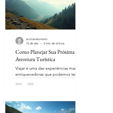
experiência ainda mais memorável.
Conheça a Diversidade Cultural O
Brasil é um país de dimensões
continentais, e sua diversidade cultural
é uma das suas maiores riquezas. Cada
região possui suas próprias trad
acorianaturismo
15 de abr.
3 min de leitura
Como Planejar Sua Próxima
Aventura Turística
Viajar é uma das experiências mais
enriquecedoras que podemos ter. A
oportunidade de explorar novos
lugares, conhecer culturas diferentes e
fazer novas amizades é algo que todos
devemos aproveitar. No entanto,
planejar uma viagem pode ser um
desafio. Neste guia, vamos explorar